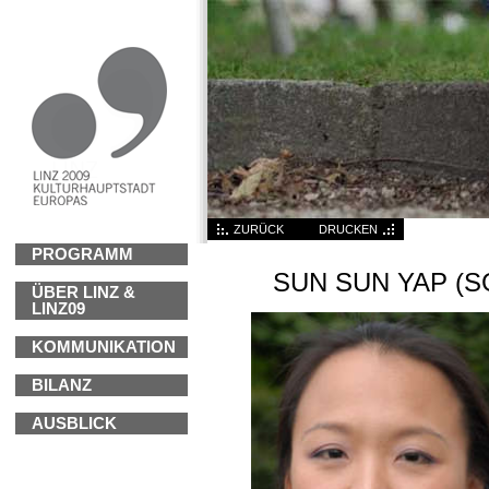
ZURÜCK
DRUCKEN
PROGRAMM
SUN SUN YAP (S
ÜBER LINZ &
LINZ09
KOMMUNIKATION
BILANZ
AUSBLICK