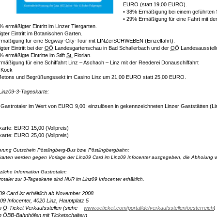
EURO (statt 19,00 EURO).
• 38% Ermäßigung bei einem geführten
• 29% Ermäßigung für eine Fahrt mit d
 ermäßigter Eintritt im Linzer Tiergarten.
gter Eintritt im Botanischen Garten.
rmäßigung für eine
Segway-City-Tour
mit LINZerSCHWEBEN (Einzelfahrt).
gter Eintritt bei der
OÖ
Landesgartenschau in Bad Schallerbach und der
OÖ
Landesausstellu
 ermäßigte Eintritte im Stift
St.
Florian.
mäßigung für eine Schiffahrt Linz – Aschach – Linz mit der Reederei Donauschiffahrt
 Köck
Jeton
s und Begrüßungssekt im Casino Linz um 21,00 EURO statt 25,00 EURO.
Linz09-3-Tageskarte:
 Gastrotaler im Wert von EURO 9,00; einzulösen in gekennzeichneten Linzer Gaststätten (Liste
arte: EURO 15,00 (Vollpreis)
arte: EURO 25,00 (Vollpreis)
terung Gutschein Pöstlingberg-Bus bzw. Pöstlingbergbahn:
karten werden gegen Vorlage der Linz09 Card im Linz09 Info
center
ausgegeben, die Abholung wi
.
zliche Information Gastrotaler:
rotaler zur 3-Tageskarte sind NUR im Linz09 Info
center
erhältlich.
09 Card ist erhältlich ab November 2008
z09 Infocenter, 4020 Linz, Hauptplatz 5
en
Ö
-Ticket Verkaufsstellen (siehe
www.oeticket.com/portal/de/verkaufsstellen/oesterreich
)
en
ÖBB
-Bahnhöfen mit Ticketschaltern