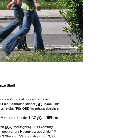
anze Stadt
chneten Veranstaltungen von Linz09.
f die Bahnreise mit der
ÖBB
nach Linz
terreichs (Für
ÖBB
Vorteilscardbesitzer
n Verkehrsmittel der LINZ
AG
LINIEN im
bahn
bzw.
Pöstlingberg-Bus (Achtung:
nfocenter
am Hauptplatz abzuholen)**
z09 Shop um 53% günstiger: um 9,00