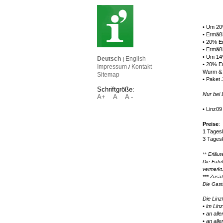
• Um 20%
• Ermäßi
• 20% E
• Ermäßi
• Um 14%
Deutsch
English
|
• 20% Er
Impressum
Kontakt
/
Wurm &
Sitemap
• Paket
Schriftgröße:
Nur bei 
A+
A
A -
• Linz09
Preise
:
1 Tagesk
3 Tagesk
** Erläu
Die Fahr
vermerkt
*** Zusät
Die Gast
Die Linz
• im Lin
• an all
• an all