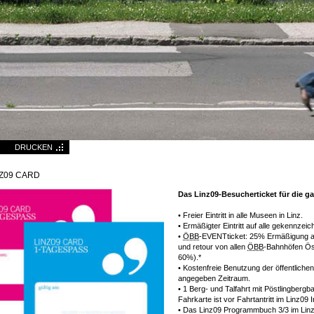
DRUCKEN
NZ09
CARD
Das Linz09-Besucherticket für die g
• Freier Eintritt in alle Museen in Linz.
• Ermäßigter Eintritt auf alle gekennzei
•
ÖBB
-
EVENTticket
: 25% Ermäßigung au
und retour von allen
ÖBB
-Bahnhöfen Ös
60%).*
• Kostenfreie Benutzung der öffentliche
angegeben Zeitraum.
• 1 Berg- und Talfahrt mit Pöstlingberg
Fahrkarte ist vor Fahrtantritt im Linz09
I
• Das Linz09 Programmbuch 3/3 im Lin