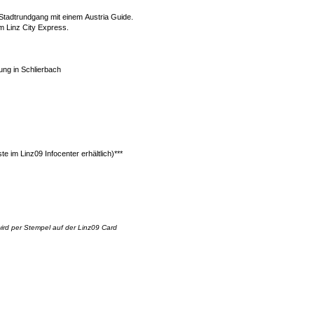
 Stadtrundgang mit einem
Austria Guide
.
em Linz
City Express
.
ng in Schlierbach
 im Linz09 Infocenter erhältlich)***
rd per Stempel auf der Linz09 Card