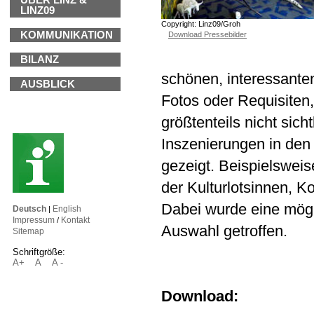
ÜBER LINZ &
LINZ09
Copyright: Linz09/Groh
KOMMUNIKATION
Download Pressebilder
BILANZ
schönen, interessante
AUSBLICK
Fotos oder Requisiten
größtenteils nicht sich
Inszenierungen in den
gezeigt. Beispielsweise
der Kulturlotsinnen, 
Dabei wurde eine mögl
Deutsch
English
|
Impressum
Kontakt
/
Auswahl getroffen.
Sitemap
Schriftgröße:
A+
A
A -
Download: