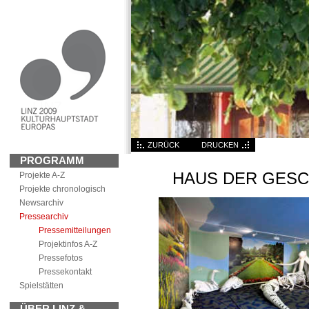
ZURÜCK
DRUCKEN
PROGRAMM
HAUS DER GESC
Projekte A-Z
Projekte chronologisch
News
archiv
Pressearchiv
Pressemitteilungen
Projektinfos A-Z
Pressefotos
Pressekontakt
Spielstätten