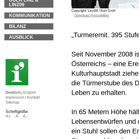
ÜBER LINZ &
LINZ09
Copyright: Linz09 / Kurt Groh
KOMMUNIKATION
Download Pressebilder
BILANZ
„Turmeremit. 395 Stufe
AUSBLICK
Seit November 2008 is
Österreichs – eine Ere
Kulturhauptstadt ziehe
die Türmerstube des D
Leben zu erhalten.
Deutsch
English
|
Impressum
Kontakt
/
Sitemap
In 65 Metern Höhe häl
Schriftgröße:
A+
A
A -
Lebensentwürfen und d
ein Stuhl sollen den E