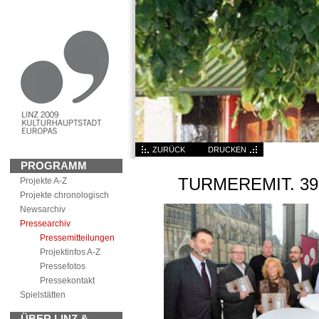
ZURÜCK
DRUCKEN
PROGRAMM
TURMEREMIT. 39
Projekte A-Z
Projekte chronologisch
News
archiv
Pressearchiv
Pressemitteilungen
Projektinfos A-Z
Pressefotos
Pressekontakt
Spielstätten