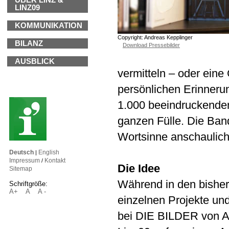
ÜBER LINZ &
LINZ09
KOMMUNIKATION
Copyright: Andreas Kepplinger
BILANZ
Download Pressebilder
AUSBLICK
vermitteln – oder eine
persönlichen Erinneru
1.000 beeindruckenden
ganzen Fülle. Die Ban
Wortsinne anschaulich 
Deutsch
English
|
Impressum
Kontakt
/
Die Idee
Sitemap
Während in den bisher
Schriftgröße:
A+
A
A -
einzelnen Projekte un
bei DIE BILDER von A