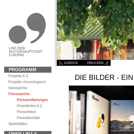
ZURÜCK
DRUCKEN
PROGRAMM
DIE BILDER - E
Projekte A-Z
Projekte chronologisch
News
archiv
Pressearchiv
Pressemitteilungen
Projektinfos A-Z
Pressefotos
Pressekontakt
Spielstätten