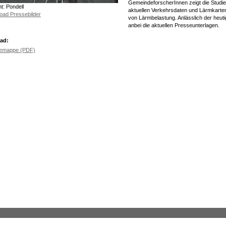
GemeindeforscherInnen zeigt die Studie
t: Pondell
aktuellen Verkehrsdaten und Lärmkarten
oad Pressebilder
von Lärmbelastung. Anlässlich der heut
anbei die aktuellen Presseunterlagen.
ad:
emappe (PDF)