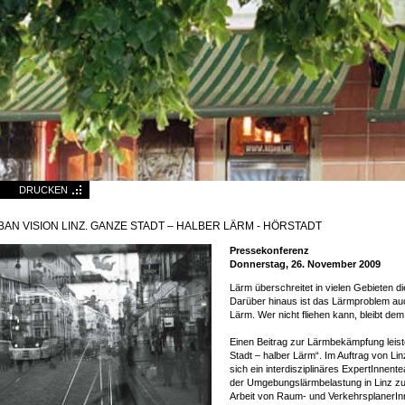
DRUCKEN
AN VISION LINZ. GANZE STADT – HALBER LÄRM - HÖRSTADT
Pressekonferenz
Donnerstag, 26. November 2009
Lärm überschreitet in vielen Gebieten 
Darüber hinaus ist das Lärmproblem auch
Lärm. Wer nicht fliehen kann, bleibt dem
Einen Beitrag zur Lärmbekämpfung leiste
Stadt – halber Lärm“. Im Auftrag von L
sich ein interdisziplinäres ExpertInnen
der Umgebungslärmbelastung in Linz zu
Arbeit von Raum- und VerkehrsplanerIn