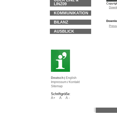
ÜBER LINZ &
Copyrigh
LINZ09
Downl
KOMMUNIKATION
Downlo
BILANZ
Press
AUSBLICK
Deutsch
English
|
Impressum
Kontakt
/
Sitemap
Schriftgröße:
A+
A
A -