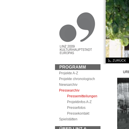
ZURÜCK
PROGRAMM
URB
Projekte A-Z
Projekte chronologisch
News
archiv
Pressearchiv
Pressemitteilungen
Projektinfos A-Z
Pressefotos
Pressekontakt
Spielstätten