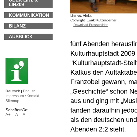
ÜBER LINZ &
LINZ09
KOMMUNIKATION
Linz vs. Vilnius
Copyright: Ewald Kutzenberger
Download Pressebilder
BILANZ
AUSBLICK
fünf Abenden herausfi
Kulturhauptstadt 2009 
"Kulturhauptstadt-Stel
Katkus den Auftaktabe
Franzobel gewann, ma
„Geschichte“ schon Nerv
Deutsch
English
|
Impressum
Kontakt
/
aus und ging mit „Musi
Sitemap
fanden daraufhin jedoc
Schriftgröße:
A+
A
A -
als den deutschen und 
Abenden 2:2 steht.