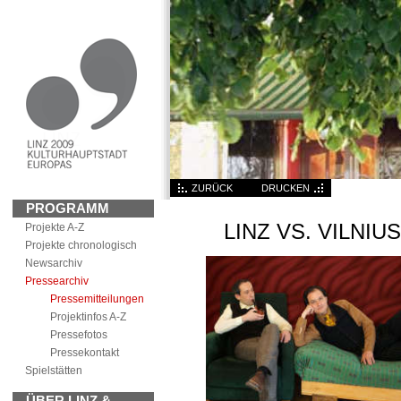
ZURÜCK
DRUCKEN
PROGRAMM
LINZ VS. VILNI
Projekte A-Z
Projekte chronologisch
News
archiv
Pressearchiv
Pressemitteilungen
Projektinfos A-Z
Pressefotos
Pressekontakt
Spielstätten