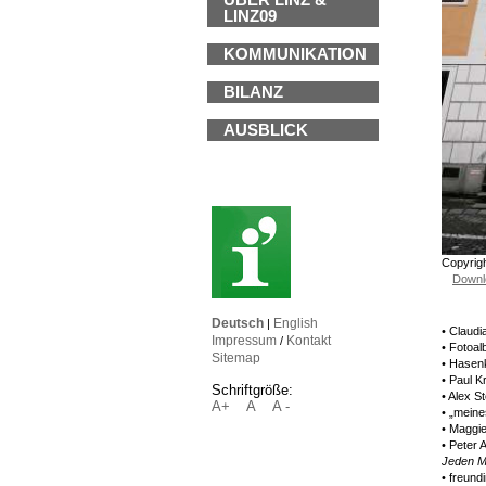
ÜBER LINZ &
LINZ09
KOMMUNIKATION
BILANZ
AUSBLICK
Copyrigh
Downl
Deutsch
English
|
• Claud
Impressum
Kontakt
/
• Fotoa
Sitemap
• Hasen
• Paul K
Schriftgröße:
• Alex S
A+
A
A -
• „meine
• Maggie
• Peter 
Jeden M
• freund