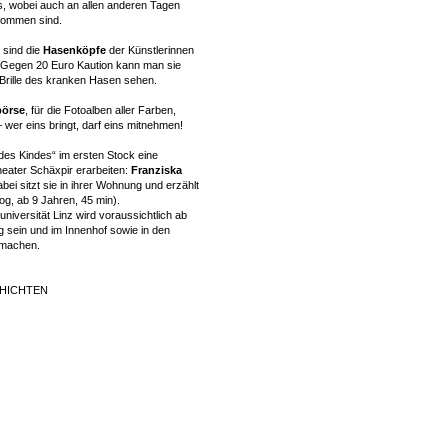
, wobei auch an allen anderen Tagen
lkommen sind.
 sind die
Hasenköpfe
der Künstlerinnen
. Gegen 20 Euro Kaution kann man sie
 Brille des kranken Hasen sehen.
börse
, für die Fotoalben aller Farben,
wer eins bringt, darf eins mitnehmen!
 des Kindes“ im ersten Stock eine
heater Schäxpir erarbeiten:
Franziska
bei sitzt sie in ihrer Wohnung und erzählt
g, ab 9 Jahren, 45 min).
niversität Linz wird voraussichtlich ab
g sein und im Innenhof sowie in den
 machen.
SCHICHTEN