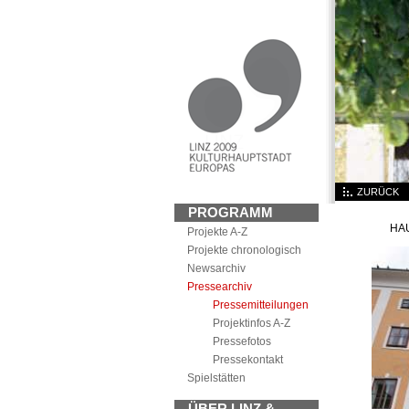
ZURÜCK
PROGRAMM
HA
Projekte A-Z
Projekte chronologisch
News
archiv
Pressearchiv
Pressemitteilungen
Projektinfos A-Z
Pressefotos
Pressekontakt
Spielstätten