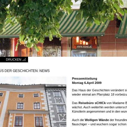
DRUCKEN
US DER GESCHICHTEN: NEWS
Pressemitteilung
Montag 6.April 2009
Das Haus der Geschichten verändert sich
wieder einmal am Pfarrplatz 18 vorbei
Das
Reisebüro sCHICk
von Madame Br
wächst. Auch weiterhin werden untersch
Künstlerin angenommen und in den wun
Auch die
Wolligen Wände
der freundin
flauschiger – und wuchern sogar schon 