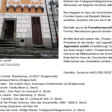
Rahmen des Freitagnachmittagstrickens
Aficionados wie Beginner herzlichst wil
Neu hingegen im Haus der Geschichten
Cornelia Kraske und Elisabeth Windner
ausleihen, losziehen und Linz durch die
Ebenfalls neu ist die
Fotoalbentausch
Formen, Altersklassen gesucht werden– 
Ab Mitte April wird weiters das „Theater
Produktion für das Kinder- und Jugendt
Jägerstätter erzählt
(Uraufführung). Da
aus ihrem langen Leben. (Theatermonolo
Und auch die Bildhauerklasse der Kunstu
Ende April im Haus der Geschichten täti
t: Linz09
Kellerräumen das Unheimliche sichtbar
oad Pressebilder
Überblick: Zurzeit im HAUS DER GE
ia Czimek: Reisebureau „sCHICk“ (Erdgeschoß)
lbentauschbörse (Erdgeschoß)
köpfe – Der kranke Hase, Kunstraum Goethestraße xtd (Erdgeschoß)
ranzler: Family Album (1. Stock)
telzer: „Das Haus“ im Leseraum (1. Stock)
s Lebens“. Eine Sammlung. (1. Stock)
 Cardelús: Zoo, Age 10. Looking for time. (2. Stock)
Arlt: My Private Universe. Über das Gesammelte, 1986 – 2008 (2. Stock)
ontag Gespräche mit Peter Arlt.
innen der kunst: Wollige Wände. Freitagnachmittagsstricken. (2. Stock)