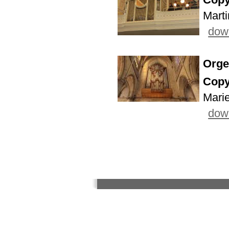
Marti
down
Orge
Copy
Mari
down