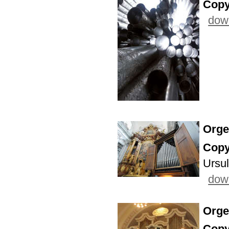
Copy
down
Orge
Copy
Ursul
down
Orge
Copy