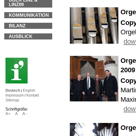
ÜBER LINZ &
LINZ09
Orge
KOMMUNIKATION
Copy
BILANZ
Orgel
AUSBLICK
down
Orge
2009
Copy
Marti
Deutsch
English
|
Impressum
Kontakt
/
Maxim
Sitemap
down
Schriftgröße:
A+
A
A -
Orge