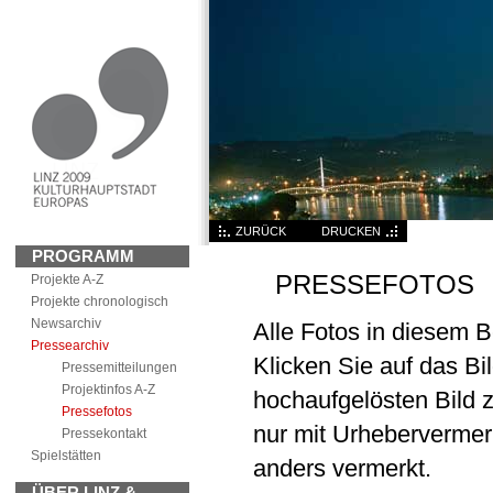
ZURÜCK
DRUCKEN
PROGRAMM
PRESSEFOTOS
Projekte A-Z
Projekte chronologisch
News
archiv
Alle Fotos in diesem B
Pressearchiv
Klicken Sie auf das Bi
Pressemitteilungen
Projektinfos A-Z
hochaufgelösten Bild z
Pressefotos
nur mit Urhebervermer
Pressekontakt
Spielstätten
anders vermerkt.