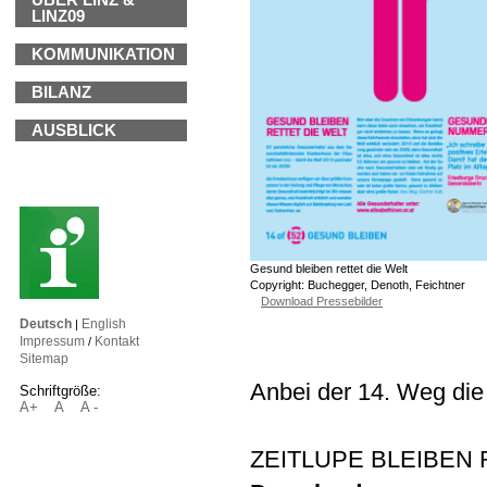
ÜBER LINZ &
LINZ09
KOMMUNIKATION
BILANZ
AUSBLICK
Gesund bleiben rettet die Welt
Copyright: Buchegger, Denoth, Feichtner
Download Pressebilder
Deutsch
English
|
Impressum
Kontakt
/
Sitemap
Anbei der 14. Weg die
Schriftgröße:
A+
A
A -
ZEITLUPE BLEIBEN 