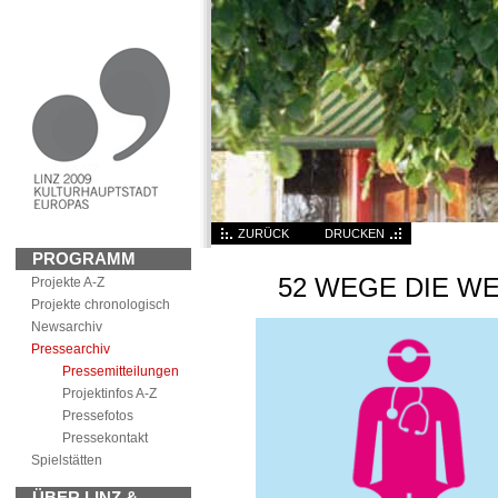
ZURÜCK
DRUCKEN
PROGRAMM
52 WEGE DIE WE
Projekte A-Z
Projekte chronologisch
News
archiv
Pressearchiv
Pressemitteilungen
Projektinfos A-Z
Pressefotos
Pressekontakt
Spielstätten