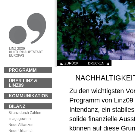
ZURÜCK
DRUCKEN
PROGRAMM
NACHHALTIGKEI
ÜBER LINZ &
LINZ09
Zu den wichtigsten Vo
KOMMUNIKATION
Programm von Linz09 g
BILANZ
Intendanz, ein stabile
Bilanz durch Zahlen
solide finanzielle Auss
Imagegewinn
Neue Allianzen
können auf diese Gru
Neue Urbanität