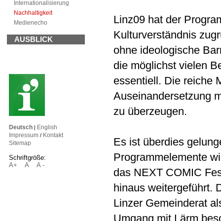
Internationalisierung
Nachhaltigkeit
Linz09 hat der Program
Medienecho
Kulturverständnis zugr
AUSBLICK
ohne ideologische Bar
die möglichst vielen 
essentiell. Die reich
Auseinandersetzung mi
zu überzeugen.
Deutsch
English
|
Impressum
Kontakt
/
Es ist überdies gelung
Sitemap
Programmelemente 
Schriftgröße:
A+
A
A -
das NEXT COMIC Fest
hinaus weitergeführt.
Linzer Gemeinderat als
Umgang mit Lärm besch